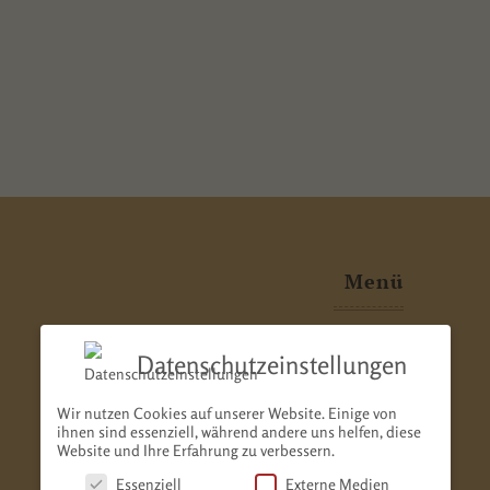
Menü
Datenschutzeinstellungen
home
über mich
Wir nutzen Cookies auf unserer Website. Einige von
ihnen sind essenziell, während andere uns helfen, diese
Website und Ihre Erfahrung zu verbessern.
galerie & presse
Essenziell
Externe Medien