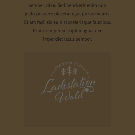
semper vitae. Sed hendrerit enim non
Essenziell (1)
justo posuere placerat eget purus mauris.
Essenzielle Cookies ermöglichen grundlegende Funktionen und
sind für die einwandfreie Funktion der Website erforderlich.
Etiam facilisis eu nisi scelerisque faucibus.
Cookie-Informationen anzeigen
Proin semper suscipit magna, nec
imperdiet lacus semper.
Externe Medien (5)
Inhalte von Videoplattformen und Social-Media-Plattformen
werden standardmäßig blockiert. Wenn Cookies von externen
Medien akzeptiert werden, bedarf der Zugriff auf diese Inhalte
keiner manuellen Einwilligung mehr.
Cookie-Informationen anzeigen
Datenschutzerklärung
Impressum