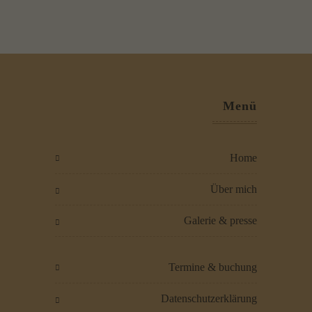
Essenzielle Cookies ermöglichen grundlegende Funktionen und sind
für die einwandfreie Funktion der Website erforderlich.
Cookie-Informationen anzeigen
Externe Medien (5)
Inhalte von Videoplattformen und Social-Media-Plattformen werden
Menü
standardmäßig blockiert. Wenn Cookies von externen Medien
akzeptiert werden, bedarf der Zugriff auf diese Inhalte keiner
manuellen Einwilligung mehr.
Cookie-Informationen anzeigen
home
Datenschutzerklärung
Impressum
über mich
galerie & presse
termine & buchung
datenschutzerklärung