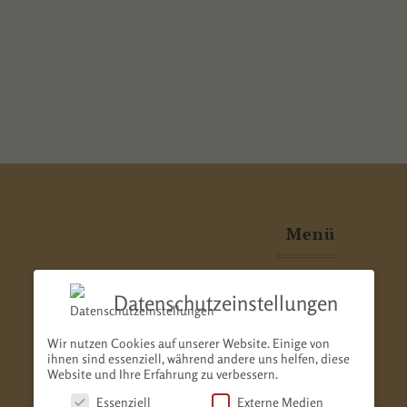
Menü
Datenschutzeinstellungen
home
über mich
Wir nutzen Cookies auf unserer Website. Einige von
ihnen sind essenziell, während andere uns helfen, diese
Website und Ihre Erfahrung zu verbessern.
galerie & presse
Essenziell
Externe Medien