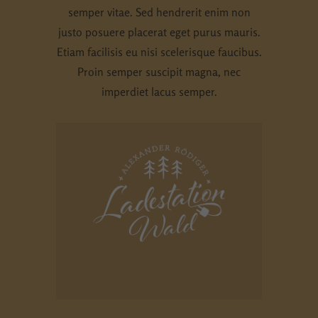
semper vitae. Sed hendrerit enim non
Essenziell (1)
justo posuere placerat eget purus mauris.
Essenzielle Cookies ermöglichen grundlegende Funktionen und
sind für die einwandfreie Funktion der Website erforderlich.
Etiam facilisis eu nisi scelerisque faucibus.
Cookie-Informationen anzeigen
Proin semper suscipit magna, nec
imperdiet lacus semper.
Externe Medien (5)
Inhalte von Videoplattformen und Social-Media-Plattformen
werden standardmäßig blockiert. Wenn Cookies von externen
Medien akzeptiert werden, bedarf der Zugriff auf diese Inhalte
keiner manuellen Einwilligung mehr.
Cookie-Informationen anzeigen
Datenschutzerklärung
Impressum