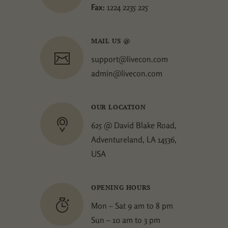
Einwilligung zu ganzen Kategorien geben oder
Fax:
1224 2235 225
sich weitere Informationen anzeigen lassen und
so nur bestimmte Cookies auswählen.
MAIL US @
Alle akzeptieren
Speichern
support@livecon.com
Zurück
Nur essenzielle Cookies akzeptieren
admin@livecon.com
Essenziell (1)
Essenzielle Cookies ermöglichen grundlegende Funktionen und
OUR LOCATION
sind für die einwandfreie Funktion der Website erforderlich.
625 @ David Blake Road,
Cookie-Informationen anzeigen
Adventureland, LA 14536,
Externe Medien (5)
USA
Inhalte von Videoplattformen und Social-Media-Plattformen
werden standardmäßig blockiert. Wenn Cookies von externen
Medien akzeptiert werden, bedarf der Zugriff auf diese Inhalte
keiner manuellen Einwilligung mehr.
OPENING HOURS
Cookie-Informationen anzeigen
Mon – Sat 9 am to 8 pm
Datenschutzerklärung
Impressum
Sun – 10 am to 3 pm