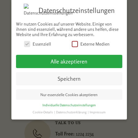
Datenschutzeinstellungen
Wir nutzen Cookies auf unserer Website. Einige von
ihnen sind essenziell, während andere uns helfen, diese
Website und Ihre Erfahrung zu verbessern.
OPENING HOURS
Essenziell
Externe Medien
Mon – Sat 9 am to 8 pm
Sun – 10 am to 3 pm
Alle akzeptieren
Speichern
TYPE 4
Nur essenzielle Cookies akzeptieren
Individuelle Datenschutzeinstellungen
Cookie-Details
Datenschutzerklärung
Impressum
Datenschutzeinstellungen
TALK TO US
Hier finden Sie eine Übersicht über alle
Toll Free:
1224 2234
verwendeten Cookies. Sie können Ihre