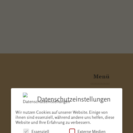
Menü
Datenschutzeinstellungen
home
über mich
Wir nutzen Cookies auf unserer Website. Einige von
ihnen sind essenziell, während andere uns helfen, diese
Website und Ihre Erfahrung zu verbessern.
galerie & presse
Essenziell
Externe Medien