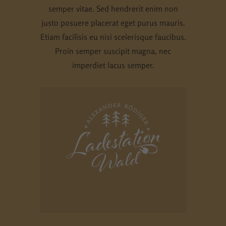
semper vitae. Sed hendrerit enim non
Essenziell (1)
justo posuere placerat eget purus mauris.
Essenzielle Cookies ermöglichen grundlegende Funktionen und
sind für die einwandfreie Funktion der Website erforderlich.
Etiam facilisis eu nisi scelerisque faucibus.
Cookie-Informationen anzeigen
Proin semper suscipit magna, nec
imperdiet lacus semper.
Externe Medien (5)
Inhalte von Videoplattformen und Social-Media-Plattformen
werden standardmäßig blockiert. Wenn Cookies von externen
Medien akzeptiert werden, bedarf der Zugriff auf diese Inhalte
keiner manuellen Einwilligung mehr.
Cookie-Informationen anzeigen
Datenschutzerklärung
Impressum