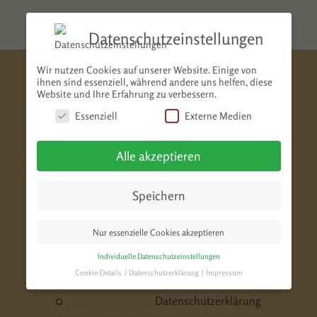
Datenschutzeinstellungen
Wir nutzen Cookies auf unserer Website. Einige von
ihnen sind essenziell, während andere uns helfen, diese
Website und Ihre Erfahrung zu verbessern.
Menü
Essenziell
Externe Medien
Alle akzeptieren
home
über mich
Speichern
galerie & presse
Nur essenzielle Cookies akzeptieren
Individuelle Datenschutzeinstellungen
termine & buchung
Cookie-Details
Datenschutzerklärung
Impressum
Datenschutzeinstellungen
datenschutzerklärung
Hier finden Sie eine Übersicht über alle