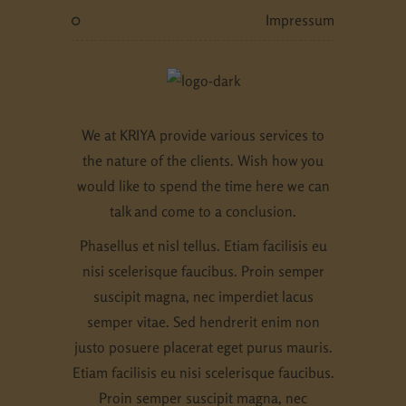
verwendeten Cookies. Sie können Ihre
impressum
Einwilligung zu ganzen Kategorien geben oder
sich weitere Informationen anzeigen lassen und
so nur bestimmte Cookies auswählen.
Alle akzeptieren
Speichern
Zurück
Nur essenzielle Cookies akzeptieren
We at KRIYA provide various services to
the nature of the clients. Wish how you
Essenziell (1)
would like to spend the time here we can
Essenzielle Cookies ermöglichen grundlegende Funktionen und
talk and come to a conclusion.
sind für die einwandfreie Funktion der Website erforderlich.
Cookie-Informationen anzeigen
Phasellus et nisl tellus. Etiam facilisis eu
nisi scelerisque faucibus. Proin semper
Externe Medien (5)
suscipit magna, nec imperdiet lacus
Inhalte von Videoplattformen und Social-Media-Plattformen
semper vitae. Sed hendrerit enim non
werden standardmäßig blockiert. Wenn Cookies von externen
Medien akzeptiert werden, bedarf der Zugriff auf diese Inhalte
justo posuere placerat eget purus mauris.
keiner manuellen Einwilligung mehr.
Etiam facilisis eu nisi scelerisque faucibus.
Cookie-Informationen anzeigen
Proin semper suscipit magna, nec
Datenschutzerklärung
Impressum